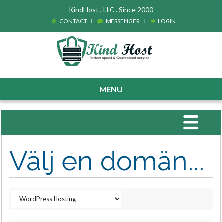
KindHost , LLC . Since 2000
CONTACT
MESSENGER
LOGIN
MENU
Toggle
navigat
Välj en domän...